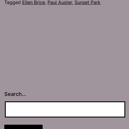
Tagged
Ellen Brice
,
Paul Auster
,
Sunset Park
Search…