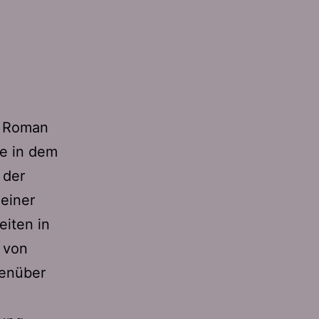
n Roman
e in dem
 der
 einer
eiten in
 von
genüber