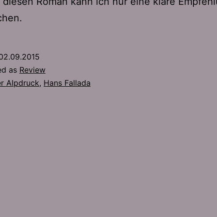
 diesen Roman kann ich nur eine klare Empfeh
chen.
02.09.2015
ed as
Review
r Alpdruck
,
Hans Fallada