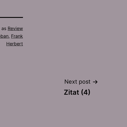
d as
Review
eban
,
Frank
Herbert
Next post
Zitat (4)