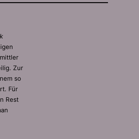
k
nigen
mittler
lig. Zur
einem so
t. Für
en Rest
man